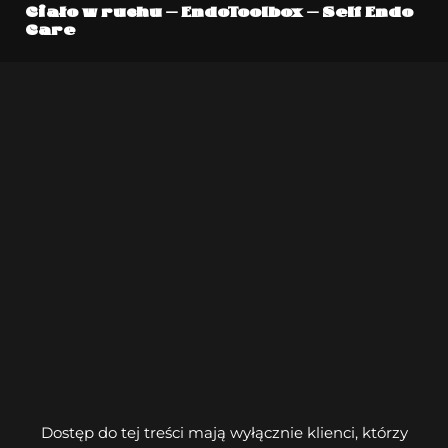
Ciało w ruchu – EndoToolbox – Self Endo
Care
Dostęp do tej treści mają wyłącznie klienci, którzy