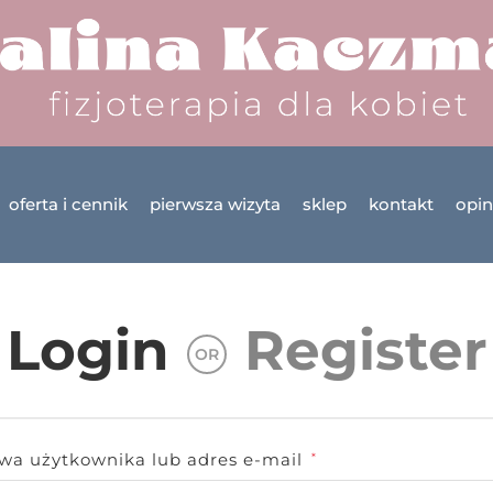
oferta i cennik
pierwsza wizyta
sklep
kontakt
opin
Login
Register
OR
wa użytkownika lub adres e-mail
*