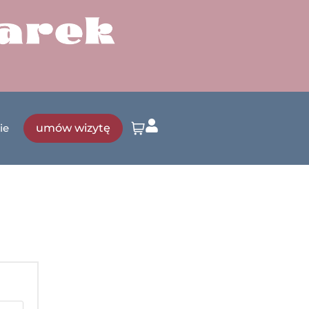
umów wizytę
ie