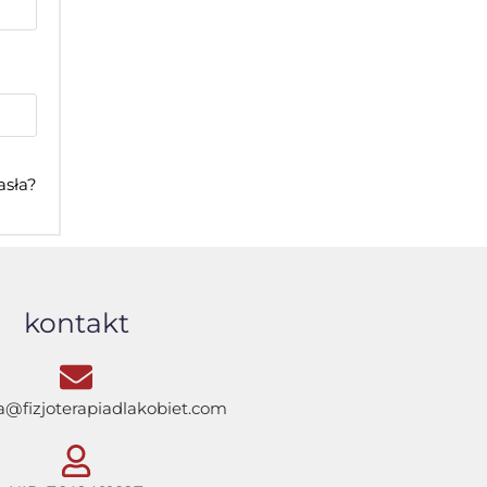
asła?
kontakt
a@fizjoterapiadlakobiet.com