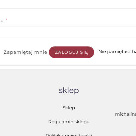
ło
*
Nie pamiętasz h
Zapamiętaj mnie
ZALOGUJ SIĘ
sklep
Sklep
michalin
Regulamin sklepu
Polityka prywatności