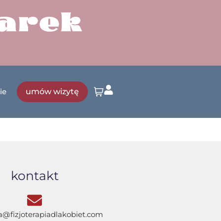
umów wizytę
ie
kontakt
a@fizjoterapiadlakobiet.com