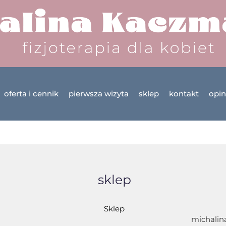
oferta i cennik
pierwsza wizyta
sklep
kontakt
opin
sklep
Sklep
michalin