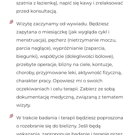
szatnia z łazienką), napić się kawy i zrelaksować
przed konsultacją.
Wizytę zaczynamy od wywiadu. Będziesz
zapytana o miesiączkę (jak wygląda cykl i
menstruacja), pęcherz (nietrzymanie moczu,
parcia naglące), wypróżnianie (zaparcia,
biegunki), współżycie (dolegliwości bólowe),
przebyte operacje, blizny na ciele, kontuzje,
choroby, przyjmowane leki, aktywność fizyczną,
charakter pracy. Opowiesz mi o swoich
oczekiwaniach i celu terapii. Zabierz ze sobą
dokumentację medyczną, związaną z tematem
wizyty.
W trakcie badania i terapii będziesz poproszona
o rozebranie się do bielizny. Jeśli będą
wskazania, zaproponuję badanie i terapię przez