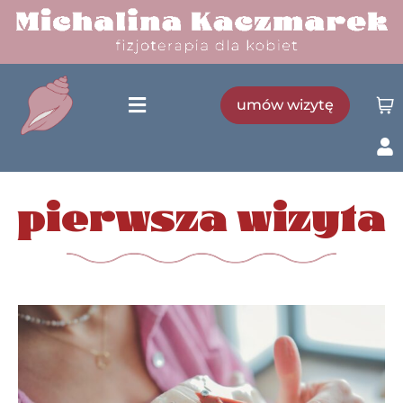
umów wizytę
pierwsza wizyta