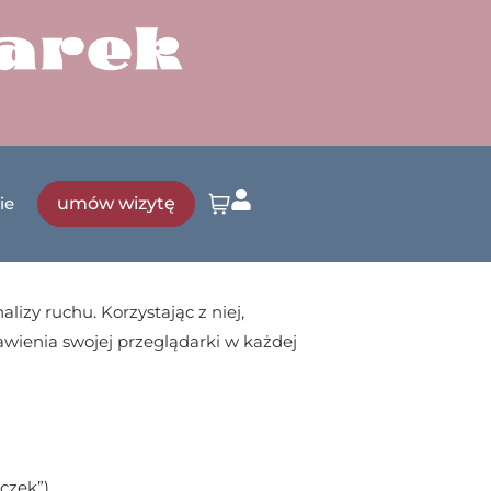
umów wizytę
ie
lizy ruchu. Korzystając z niej,
tawienia swojej przeglądarki w każdej
czek”).