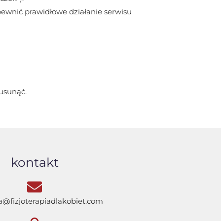
pewnić prawidłowe działanie serwisu
usunąć.
kontakt
a@fizjoterapiadlakobiet.com